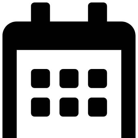
پرش
به
محتوا