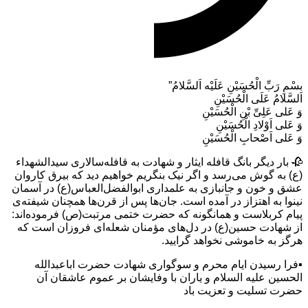
بسْمِ رَبِّ الْحُسَیْنِ عَلَیْه اَلسَّلامُ”
اَلسَّلامُ عَلَى الْحُسَیْنِ
وَ عَلى عَلِىِّ بْنِ الْحُسَیْنِ
وَ عَلى اَوْلادِ الْحُسَیْنِ
وَ عَلى اَصْحابِ الْحُسَیْنِ
🥀 بار دیگر بانگ قافله ایثار و شهادت به قافله‌سالاری سیدالشهداء
(ع) به گوش می‌رسد و اگر نیک بنگریم خواهیم دید که بیرق کاروان
عشق و خون و جانبازی به علمداری ابوالفضل‌العباس(ع) در آسمان
نینوا به اهتزاز در آمده است. جان‌ها پس از قرن‌ها همچنان شیفته‌ی
پیام کربلاست و همانگونه که حضرت ختمی‌ مرتبت(ص) فرموده‌اند:
از شهادت حسین(ع) در دل‌های مؤمنان شعله‌ای فروزان است که
هرگز به خاموشی نخواهد گرایید.
▪️فرا رسيدن ايام محرم و سوگوارى شهادت حضرت اباعبدالله
الحسین علیه السلام و یاران با وفایشان بر عموم عاشقان آن
حضرت تسليت و تعزیت باد